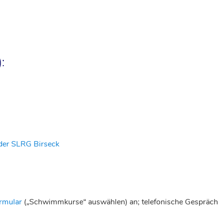
:
der SLRG Birseck
rmular
(„Schwimmkurse“ auswählen) an; telefonische Gespräche